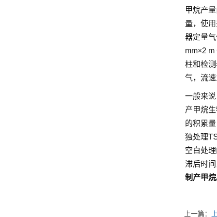
甲烷产量
量，使用
器定量气
mm×2
柱和检测
气，流速
一般来说
产甲烷生
的积累量
独处理T
空白处理的
滞后时间比
制产甲烷
上一篇：