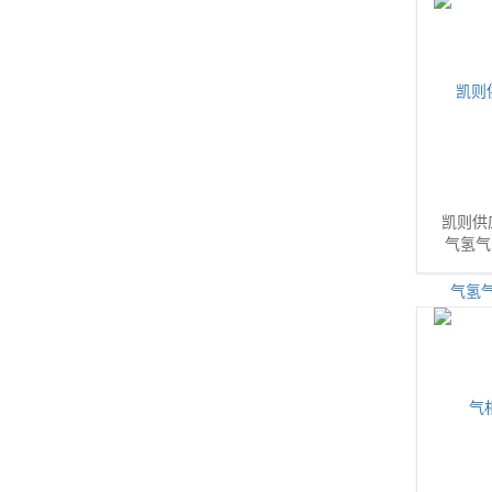
凯则供
气氢气