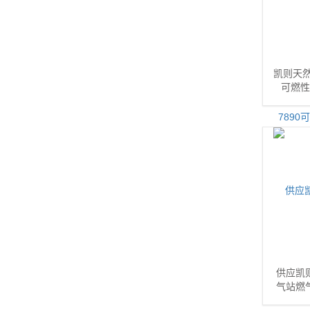
凯则天然
可燃性
供应凯则
气站燃