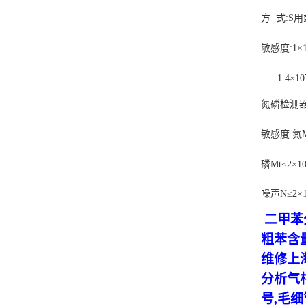
方
式:
S
用
敏感度:
1
×
1.4
×
10
氮磷检测器
敏感度:氮
磷
Mt
≤
2
×
1
噪声
N
≤
2
×
二甲苯
粗苯含
维修上
分析气
号,毛