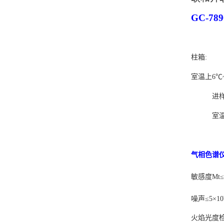
GC-7
柱箱:
室温上
6
℃
进
室
气相色谱
敏感度
Mt
≤
噪声≤
5
×
10
火焰光度检