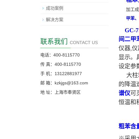
成功案例
加工成
甲苯、
解决方案
GC-7
间二甲
联系我们
CONTACT US
仪器,
电话：400-8115770
显示。
传 真：400-8115770
设定参
手 机：13122881977
大柱
邮 箱：kzkjgs@163.com
的降温
地 址：上海市奉贤区
谱仪
可
恒温和
粗苯含
※采用