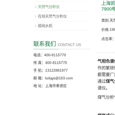
上海凯
天然气分析仪
790
在线天然气分析仪
类别:天
超纯水机
价格:198
点击率：
联系我们
CONTACT US
电话：400-8115770
气相色谱
传 真：400-8115770
作的繁琐
手 机：13122881977
都需要厂
邮 箱：kzkjgs@163.com
通过
煤气
地 址：上海市奉贤区
谱仪。
煤气分析