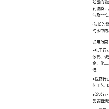
残留的微
孔滤膜
，
清及***
(
波长的
纯水中的
适用范围
●电子行
像管、玻
金、化工
造;
●医药行
剂工艺用
●涂装行
品表面清