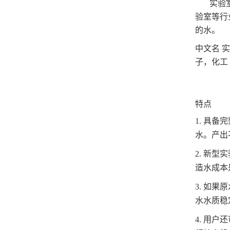
实验
验室等行
的水。
中文名
实
子，化工
特点
1. 具
水。产出
2. 新
造水成本
3. 如果
水水质稳定
4. 用