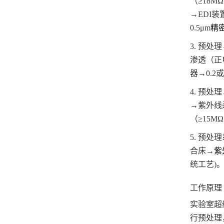
（≥18M
→EDI
0.5μm
精
3. 预
渗透（正
器→0.2
4. 预
→紫外线杀
（≥15MΩ
5. 预
合床→
紫
统工艺)
工
作原理
实验室超
行预处理