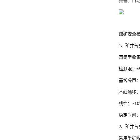
报警。自
煤矿安全
1、矿井气
圆筒型收
≤
检测限：
基线噪声
基线漂移
≥10
线性：
稳定时间
2、矿井气
采用半扩