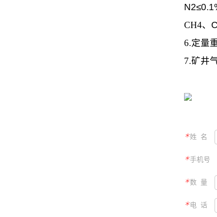
N2≤0.1
CH4、
6.定量
7.矿
＊
姓 名
＊
手机号
＊
数 量
＊
电 话