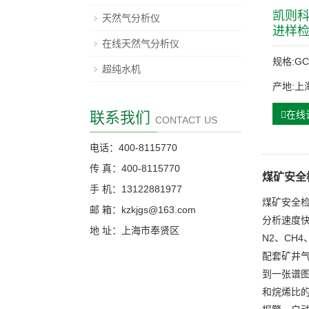
凯则科
天然气分析仪
进样
在线天然气分析仪
规格:GC
超纯水机
产地:上
联系我们
在线
CONTACT US
电话：400-8115770
传 真：400-8115770
煤矿安全
手 机：13122881977
煤矿安全
邮 箱：kzkjgs@163.com
分析速度快
地 址：上海市奉贤区
N2、CH4
配套矿井
到一张谱
和烷烯比