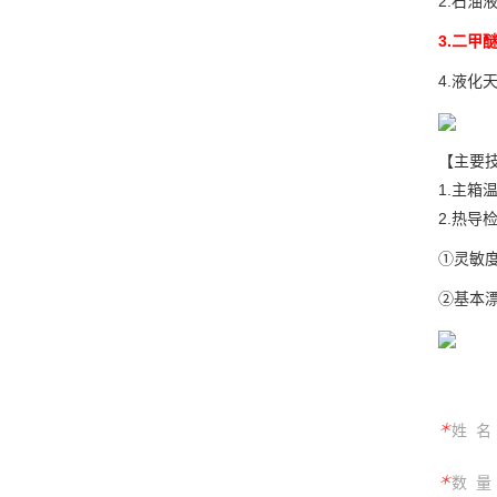
2.石油
3.二甲
4.液化
【主要
1.主箱温
2.热导检
①灵敏度：
②基本漂
＊
姓 名
＊
数 量