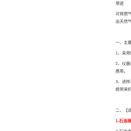
用途
可将燃
出天然
一、主
1、采
2、仪
携带。
3、进
统带来
二、【
1.石