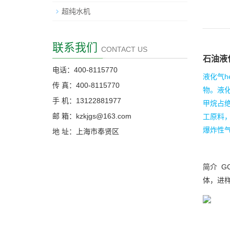
超纯水机
联系我们
CONTACT US
石油液
电话：400-8115770
液化气
传 真：400-8115770
物。液
手 机：13122881977
甲烷占
邮 箱：kzkjgs@163.com
工原料
爆炸性
地 址：上海市奉贤区
简介 G
体，进