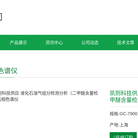
司
产品展示
资讯中心
公司动态
技术文章
色谱仪
凯则科技供
甲醚含量检
规格:GC-7900
产地:上海
在线订购