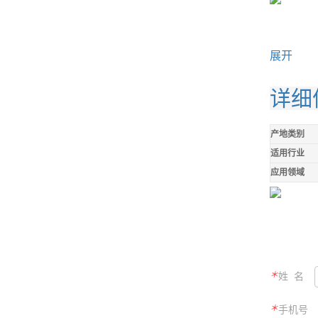
展开
详细
产地类别
适用行业
应用领域
＊
姓 名
＊
手机号