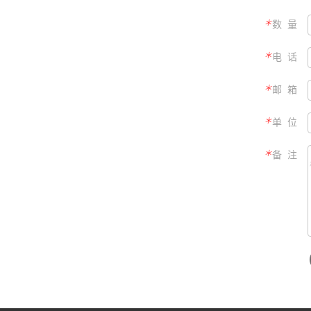
＊
数 量
＊
电 话
＊
邮 箱
＊
单 位
＊
备 注