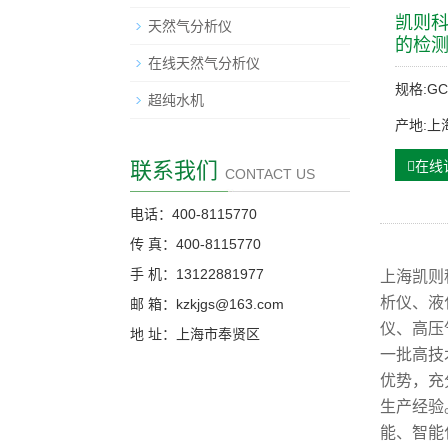
凯则科
天然气分析仪
的检
在线天然气分析仪
规格:GC
超纯水机
产地:上
联系我们
在线
CONTACT US
电话：400-8115770
传 真：400-8115770
手 机：13122881977
上海凯则
析仪、液
邮 箱：kzkjgs@163.com
仪、高压
地 址：上海市奉贤区
一批高技
优势，充
生产经验
能、智能