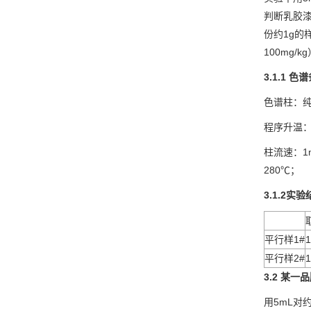
判断乳胶
份约1g
100mg
3.1.1
色谱
色谱柱：纯甲
程序升温：4
柱流速：1
280℃；
3.1.2
实验
平行样1#
1
平行样2#
1
3.2
某一品
用5mL对