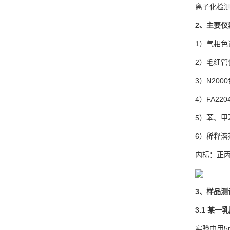
离子化检测
2、
主要仪
1）气相色
2）毛细
3）N20
4）FA22
5）苯、甲
6）稀释溶
内标：正
3、
样品测
3.1 某一
乳
实验中用5