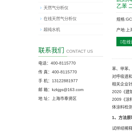
乙苯 
天然气分析仪
在线天然气分析仪
规格:GC
超纯水机
产地:上
在线
联系我们
CONTACT US
电话：400-8115770
苯、甲苯
传 真：400-8115770
对呼吸道
手 机：13122881977
相关企业针对
邮 箱：kzkjgs@163.com
2020《建
地 址：上海市奉贤区
2009《
体涂料检
1、
方法原
试样经稀