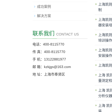
上海凯则
成功案例
制
解决方案
上海凯则
器安装
联系我们
CONTACT US
上海凯则
培训操
电话：400-8115770
上海凯则
传 真：400-8115770
安装操
手 机：13122881977
上海凯则
邮 箱：kzkjgs@163.com
地 址：上海市奉贤区
上海 凯
量测定
上海 凯
分析仪
上海 凯
装