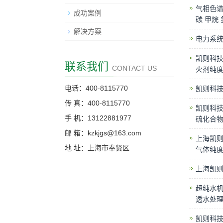
气相色谱分
成功案例
碳 甲烷
解决方案
电力系
凯则科技
联系我们
CONTACT US
火剂纯
电话：400-8115770
凯则科技
传 真：400-8115770
凯则科技
手 机：13122881977
硫化合
邮 箱：kzkjgs@163.com
上海凯则
地 址：上海市奉贤区
气体纯
上海凯则
超纯水机
透水处理
凯则科技