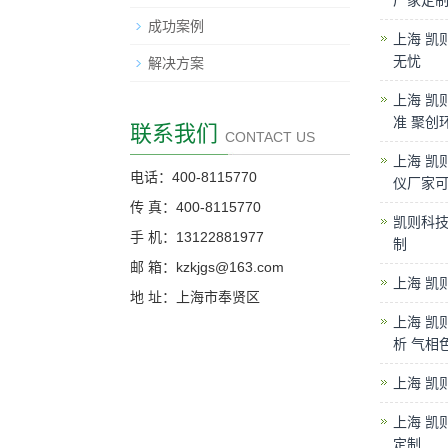
厂家定
成功案例
上海 凯
无忧
解决方案
上海 凯
准 聚创
联系我们
CONTACT US
上海 凯
电话：400-8115770
仪厂家
传 真：400-8115770
凯则科技
手 机：13122881977
制
邮 箱：kzkjgs@163.com
上海 凯
地 址：上海市奉贤区
上海 凯
析 气相
上海 凯
上海 凯
定制